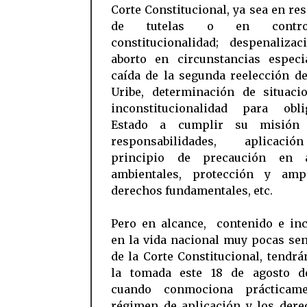
Corte Constitucional, ya sea en re
de tutelas o en contr
constitucionalidad; despenalizac
aborto en circunstancias especia
caída de la segunda reelección d
Uribe, determinación de situaci
inconstitucionalidad para obl
Estado a cumplir su misión
responsabilidades, aplicaci
principio de precaución en a
ambientales, protección y am
derechos fundamentales, etc.
Pero en alcance, contenido e inc
en la vida nacional muy pocas se
de la Corte Constitucional, tendr
la tomada este 18 de agosto d
cuando conmociona prácticame
régimen de aplicación y los dere