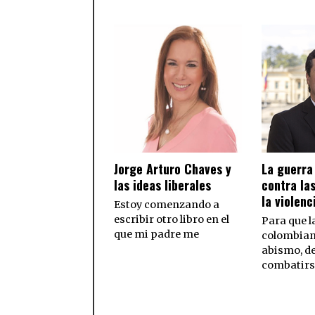
Jorge Arturo Chaves y
La guerra
las ideas liberales
contra la
la violenc
Estoy comenzando a
escribir otro libro en el
Para que 
que mi padre me
colombian
abismo, d
combatirs