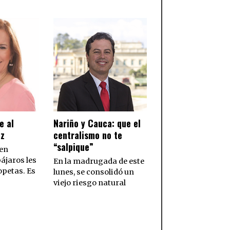
e al
Nariño y Cauca: que el
az
centralismo no te
“salpique”
 en
ájaros les
En la madrugada de este
opetas. Es
lunes, se consolidó un
viejo riesgo natural