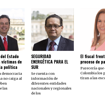
 del Estado
SEGURIDAD
El fiscal frent
s víctimas de
ENERGÉTICA PARA EL
proceso de p
ia política
SUR
Parecería que
Colombia los p
la democracia
Se cuenta con
tiran a las esc
a no caiga al
información de
eben
diferentes entidades
e las
nacionales y regionales
de los