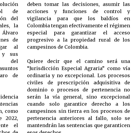
solución
deben tomar las decisiones, asumir las
ol de
acciones y funciones de control y
ión del
vigilancia para que los baldíos en
les, la
Colombia tengan efectivamente el régimen
e Álvaro
especial para garantizar el acceso
ones de
progresivo a la propiedad rural de los
igar al
campesinos de Colombia.
 y sus
ón del
Quiere decir que el camino será una
suntos
“Jurisdicción Especial Agraria” como vía
paro de
ordinaria y no excepcional. Los procesos
civiles de prescripción adquisitiva de
dominio o procesos de pertenencia no
idencia
serán la vía general, sino excepcional
ntencias
cuando solo garantice derecho a los
án, como
campesinos sin tierra en los procesos de
e 2022,
pertenencia anteriores al fallo, solo se
nte el
mantendrán las sentencias que garanticen
chos de
esos derechos.