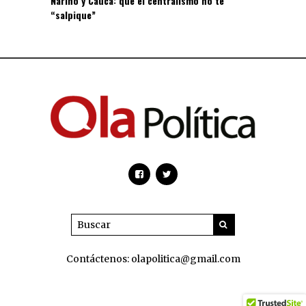
Nariño y Cauca: que el centralismo no te
“salpique”
Contáctenos: olapolitica@gmail.com