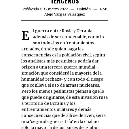
‘TERCEROS’
Publicado el 12 marzo 2022
Opinión
Por
Alejo Vargas Velasquez
El guerra entre Rusia y Ucrania,
además de ser condenable, como lo
son todos los enfrentamientos
armados, donde quien paga las
consecuencias es la población civil, según
los analistas más pesimistas podría dar
origen a una tercera guerra mundial –
situación que consideró la mayoría de la
humanidad rechaza- y con todo el riesgo
que conlleva el uso de armas nucleares.
Pero los menos pesimistas piensan que lo
que puede originarse, de esta invasión rusa
a territorio de Ucrania y los
enfrentamientos militares y demás
consecuencias que de allí se deriven, sería
una ‘segunda guerra fría’ en la cual no
sólo la mayoría de los países del globo